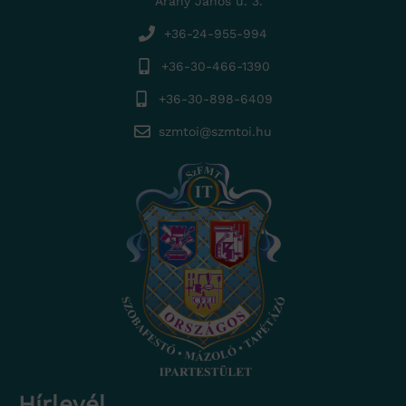
Arany János u. 3.
+36-24-955-994
+36-30-466-1390
+36-30-898-6409
szmtoi@szmtoi.hu
Hírlevél