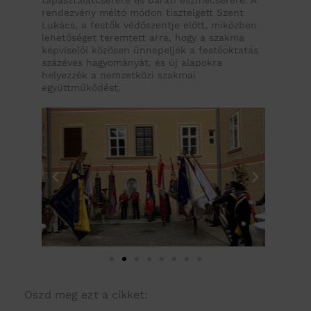
rendezvény méltó módon tisztelgett Szent
Lukács, a festők védőszentje előtt, miközben
lehetőséget teremtett arra, hogy a szakma
képviselői közösen ünnepeljék a festőoktatás
százéves hagyományát, és új alapokra
helyezzék a nemzetközi szakmai
együttműködést.
Oszd meg ezt a cikket: