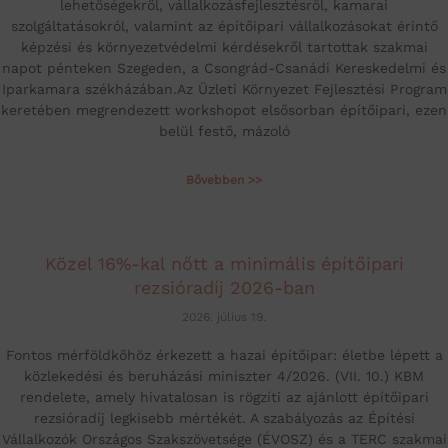
lehetőségekről, vállalkozásfejlesztésről, kamarai
szolgáltatásokról, valamint az építőipari vállalkozásokat érintő
képzési és környezetvédelmi kérdésekről tartottak szakmai
napot pénteken Szegeden, a Csongrád-Csanádi Kereskedelmi és
Iparkamara székházában.Az Üzleti Környezet Fejlesztési Program
keretében megrendezett workshopot elsősorban építőipari, ezen
belül festő, mázoló
Bővebben >>
Közel 16%-kal nőtt a minimális építőipari
rezsióradíj 2026-ban
2026. július 19.
Fontos mérföldkőhöz érkezett a hazai építőipar: életbe lépett a
közlekedési és beruházási miniszter 4/2026. (VII. 10.) KBM
rendelete, amely hivatalosan is rögzíti az ajánlott építőipari
rezsióradíj legkisebb mértékét. A szabályozás az Építési
Vállalkozók Országos Szakszövetsége (ÉVOSZ) és a TERC szakmai