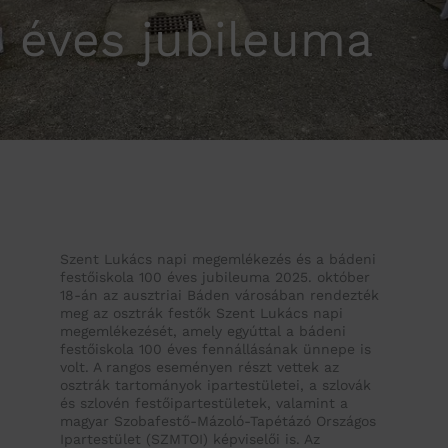
éves jubileuma
Szent Lukács napi megemlékezés és a bádeni
festőiskola 100 éves jubileuma 2025. október
18-án az ausztriai Báden városában rendezték
meg az osztrák festők Szent Lukács napi
megemlékezését, amely egyúttal a bádeni
festőiskola 100 éves fennállásának ünnepe is
volt. A rangos eseményen részt vettek az
osztrák tartományok ipartestületei, a szlovák
és szlovén festőipartestületek, valamint a
magyar Szobafestő-Mázoló-Tapétázó Országos
Ipartestület (SZMTOI) képviselői is. Az