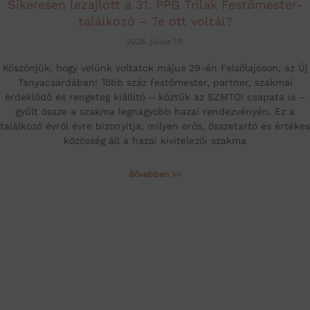
Sikeresen lezajlott a 31. PPG Trilak Festőmester-
találkozó – Te ott voltál?
2026. július 19.
Köszönjük, hogy velünk voltatok május 29-én Felsőlajoson, az Új
Tanyacsárdában! Több száz festőmester, partner, szakmai
érdeklődő és rengeteg kiállító – köztük az SZMTOI csapata is –
gyűlt össze a szakma legnagyobb hazai rendezvényén. Ez a
találkozó évről évre bizonyítja, milyen erős, összetartó és értékes
közösség áll a hazai kivitelezői szakma
Bővebben >>