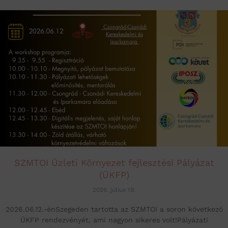
SZMTOI Üzleti Környezet fejlesztési Pályázat
(ÜKFP)
2026. július 19.
2026.06.12.-énSzegeden tartotta az SZMTOI a soron következő
ÜKFP rendezvényét, ami nagyon sikeres volt!Pályázati