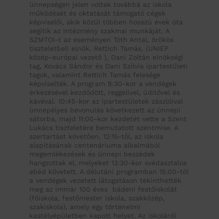
ünnepségen jelen voltak továbbá az iskola
működését és oktatását támogató cégek
képviselői, akik közül többen hosszú évek óta
segítik az intézmény szakmai munkáját. A
SZMTOI-t az eseményen Tóth Antal, örökös
tiszteletbeli elnök, Rettich Tamás, (UNIEP
közép-európai vezető ), Dani Zoltán elnökségi
tag, Kovács Sándor és Dani Szilvia ipartestületi
tagok, valamint Rettich Tamás felesége
képviselték. A program 9:30-kor a vendégek
érkezésével kezdődött, reggelivel, üdítővel és
kávéval. 10:45-kor az ipartestületek zászlóival
ünnepélyes bevonulás következett az ünnepi
sátorba, majd 11:00-kor kezdetét vette a Szent
Lukács tiszteletére bemutatott szentmise. A
szertartást követően, 12:15-től, az iskola
alapításának centenáriuma alkalmából
megemlékezések és ünnepi beszédek
hangzottak el, melyeket 13:30-kor svédasztalos
ebéd követett. A délutáni programban 15:00-tól
a vendégek vezetett látogatáson tekinthették
meg az immár 100 éves bádeni festőiskolát
(főiskola, festőmester iskola, szakközép,
szakiskola), amely egy történelmi
kastélyépületben kapott helyet. Az iskoláról