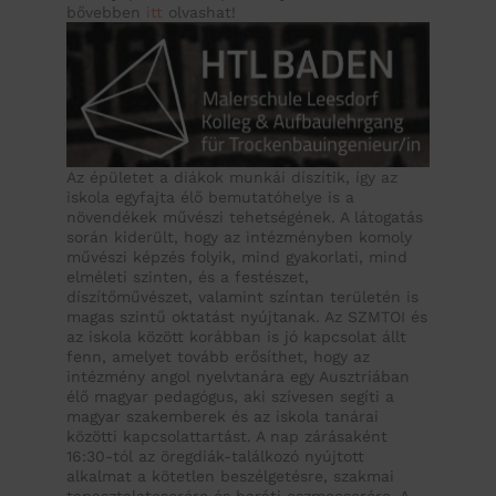
bővebben
itt
olvashat!
Az épületet a diákok munkái díszítik, így az
iskola egyfajta élő bemutatóhelye is a
növendékek művészi tehetségének. A látogatás
során kiderült, hogy az intézményben komoly
művészi képzés folyik, mind gyakorlati, mind
elméleti szinten, és a festészet,
díszítőművészet, valamint színtan területén is
magas szintű oktatást nyújtanak. Az SZMTOI és
az iskola között korábban is jó kapcsolat állt
fenn, amelyet tovább erősíthet, hogy az
intézmény angol nyelvtanára egy Ausztriában
élő magyar pedagógus, aki szívesen segíti a
magyar szakemberek és az iskola tanárai
közötti kapcsolattartást. A nap zárásaként
16:30-tól az öregdiák-találkozó nyújtott
alkalmat a kötetlen beszélgetésre, szakmai
tapasztalatcserére és baráti eszmecserére. A