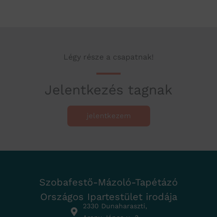
Légy része a csapatnak!
Jelentkezés tagnak
jelentkezem
Szobafestő-Mázoló-Tapétázó
Országos Ipartestület irodája
2330 Dunaharaszti,