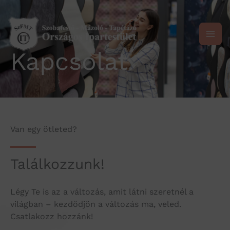
Skip
to
content
Kapcsolat
Van egy ötleted?
Találkozzunk!
Légy Te is az a változás, amit látni szeretnél a
világban – kezdődjön a változás ma, veled.
Csatlakozz hozzánk!