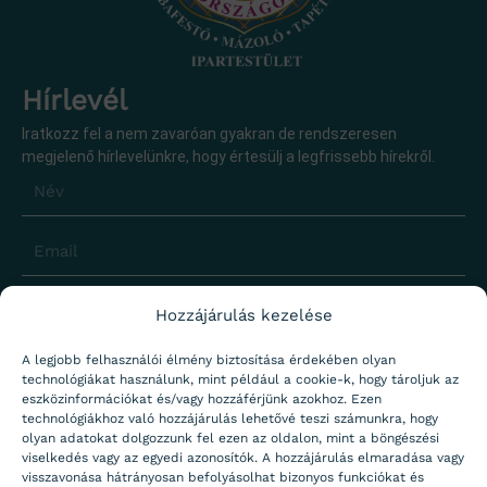
Hírlevél
Iratkozz fel a nem zavaróan gyakran de rendszeresen
megjelenő hírlevelünkre, hogy értesülj a legfrissebb hírekről.
Név
Email
Adatvédelem
Adataim kezeléséhez hozzájárulok.
Adatvédelmi
Hozzájárulás kezelése
tájékoztató
A legjobb felhasználói élmény biztosítása érdekében olyan
Küldés
technológiákat használunk, mint például a cookie-k, hogy tároljuk az
eszközinformációkat és/vagy hozzáférjünk azokhoz. Ezen
technológiákhoz való hozzájárulás lehetővé teszi számunkra, hogy
olyan adatokat dolgozzunk fel ezen az oldalon, mint a böngészési
viselkedés vagy az egyedi azonosítók. A hozzájárulás elmaradása vagy
© SzMTOI Minden jog fenntartva 2026
visszavonása hátrányosan befolyásolhat bizonyos funkciókat és