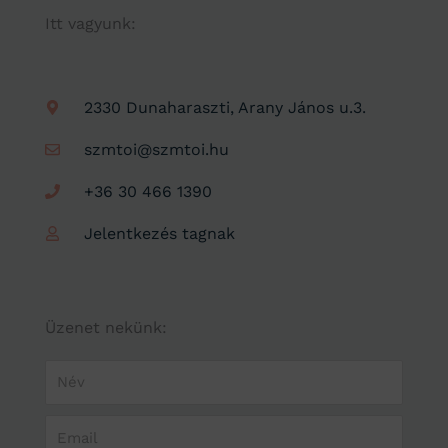
Itt vagyunk:
2330 Dunaharaszti, Arany János u.3.
szmtoi@szmtoi.hu
+36 30 466 1390
Jelentkezés tagnak
Üzenet nekünk:
N
é
v
E