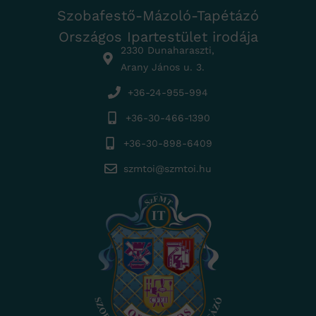
Szobafestő-Mázoló-Tapétázó
Országos Ipartestület irodája
2330 Dunaharaszti,
Arany János u. 3.
+36-24-955-994
+36-30-466-1390
+36-30-898-6409
szmtoi@szmtoi.hu