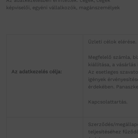
Az adatkezelésben érintettek: cégek, cégek
képviselői, egyéni vállalkozók, magánszemélyek
Üzleti célok elérése.
Megfelelő számla, bi
kiállítása, a vásárlás
Az adatkezelés célja:
Az esetleges szavato
igények érvényesítés
érdekében. Panaszke
Kapcsolattartás.
Szerződés/megállap
teljesítéséhez fűződ