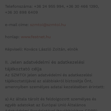
Telefonszáma: +36 24 955 994, +36 30 466 1390,
+36 30 898 6409
e-mail címe:
szmtoi@szmtoi.hu
honlap:
www.festnet.hu
Képviseli: Kovács László Zoltán, elnök
II. Jelen adatvédelmi és adatkezelési
tájékoztató célja
Az SZMTOI jelen adatvédelmi és adatkezelési
tájékoztatójával az alábbiakról biztosítja Önt,
amennyiben személyes adatai kezelésében érintett:
a) Az általa tárolt és feldolgozott személyes és
egyéb adatokat az Európai Unió Általános
Adatvédelmi Rendeletével (továbbiakban GDPR) –