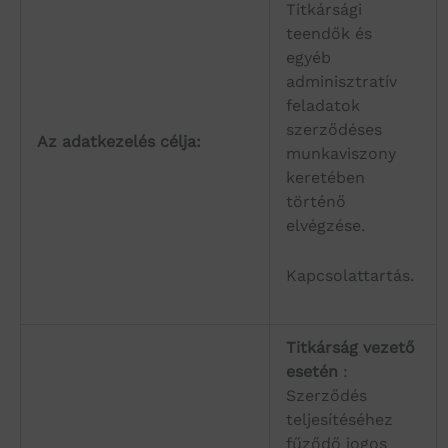
Titkársági
teendők és
egyéb
adminisztratív
feladatok
szerződéses
Az adatkezelés célja:
munkaviszony
keretében
történő
elvégzése.
Kapcsolattartás.
Titkárság vezető
esetén
:
Szerződés
teljesítéséhez
fűződő jogos