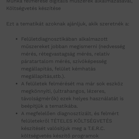
Munka felmérése digitális műszerek alkalmazásával,
Költségvetés készítése
Ezt a tematikát azoknak ajánljuk, akik szeretnék a:
Felületdiagnosztikában alkalmazott
műszereket jobban megismerni (nedvesség
mérés, rétegvastagság mérés, relatív
páratartalom mérés, szívóképesség
megállapítás, felület kémhatás
megállapítás,stb.).
A felületek felmérését ma már sok eszköz
megkönnyíti, (ultrahangos, lézeres,
távolságmérők) ezek helyes használatát is
beépítjük a tematikába.
A megfelelően diagnosztizált, és felmért
felületekről TÉTELES KÖLTSÉGVETÉS
készítését valósítjuk meg a T.E.R.C.
költségvetés készítő programok