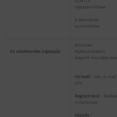
SZMTOI
népszerűsítése.
A jelenlévők
azonosítása.
Előzetes
Az adatkezelés jogalapja:
tájékoztatáson
alapuló hozzájárulás
Hírlevél
: név, e-mail
cím.
Regisztráció
: Belépé
nyilatkozat.
Képzés
: