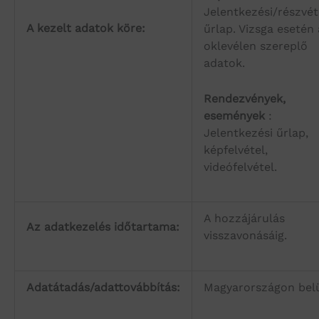
Jelentkezési/részvét
A kezelt adatok köre:
űrlap. Vizsga esetén
oklevélen szereplő
adatok.
Rendezvények,
események
:
Jelentkezési űrlap,
képfelvétel,
videófelvétel.
A hozzájárulás
Az adatkezelés időtartama:
visszavonásáig.
Adatátadás/adattovábbítás:
Magyarországon belü