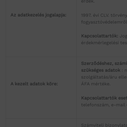
érdek.
Az adatkezelés jogalapja:
1997. évi CLV. törvén
fogyasztóvédelemről
Kapcsolattartók:
Jog
érdekmérlegelési tes
Szerződéshez, szám
szükséges adatok
: 
szolgáltatás/áru ell
A kezelt adatok köre:
ÁFA mértéke.
Kapcsolattartók ese
telefonszám, e-mail 
Számviteli bizonylato