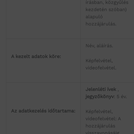
írásban, közgyűlés
kezdetén szóban)
alapuló
hozzájárulás.
Név, aláírás.
A kezelt adatok köre:
Képfelvétel,
videofelvétel.
Jelenléti ívek
,
jegyzőkönyv
: 5 év.
Az adatkezelés időtartama:
Képfelvétel,
videofelvétel: A
hozzájárulás
visszavonásáig.