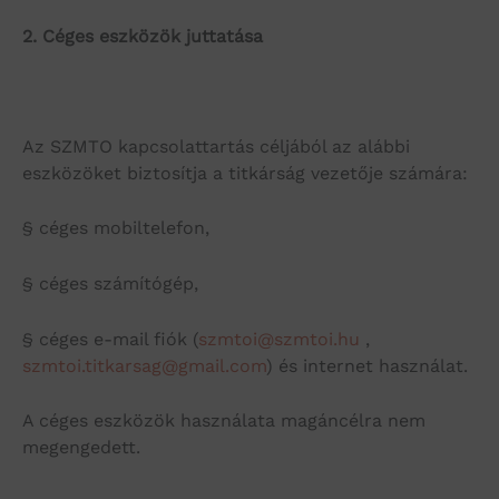
2.
Céges eszközök juttatása
Az SZMTO kapcsolattartás céljából az alábbi
eszközöket biztosítja a titkárság vezetője számára:
§ céges mobiltelefon,
§ céges számítógép,
§ céges e-mail fiók (
szmtoi@szmtoi.hu
,
szmtoi.titkarsag@gmail.com
) és internet használat.
A céges eszközök használata magáncélra nem
megengedett.