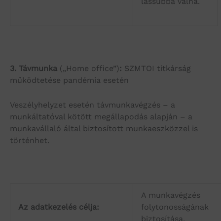
lassúbbá válna.
3.
Távmunka
(„Home office”)
:
SZMTOI titkárság
működtetése pandémia esetén
Veszélyhelyzet esetén távmunkavégzés – a
munkáltatóval kötött megállapodás alapján – a
munkavállaló által biztosított munkaeszközzel is
történhet.
A munkavégzés
Az adatkezelés célja:
folytonosságának
biztosítása.