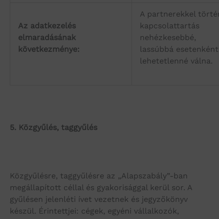
A partnerekkel tört
Az adatkezelés
kapcsolattartás
elmaradásának
nehézkesebbé,
következménye:
lassúbbá esetenként
lehetetlenné válna.
5.
Közgyűlés, taggyűlés
Közgyűlésre, taggyűlésre az „Alapszabály”-ban
megállapított céllal és gyakorisággal kerül sor. A
gyűlésen jelenléti ívet vezetnek és jegyzőkönyv
készül. Érintettjei: cégek, egyéni vállalkozók,