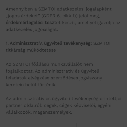
Amennyiben a SZMTOI adatkezelési jogalapként
„jogos érdeket” (GDPR 6. cikk f)) jelöl meg,
érdekmérlegelési teszt
et készít, amellyel igazolja az
adatkezelés jogosságát.
1.
Adminisztratív, ügyviteli tevékenység:
SZMTOI
titkárság működtetése
Az SZMTOI főállású munkavállalót nem
foglalkoztat. Az adminisztratív és ügyviteli
feladatok elvégzése szerződéses jogviszony
keretein belül történik.
Az adminisztratív és ügyviteli tevékenység érintettjei
partner oldalról: cégek, cégek képviselői, egyéni
vállalkozók, magánszemélyek.