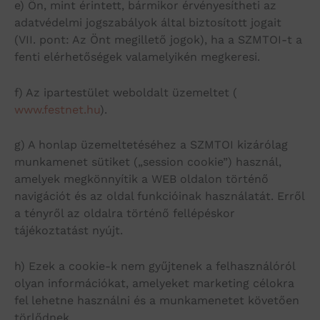
e) Ön, mint érintett, bármikor érvényesítheti az
adatvédelmi jogszabályok által biztosított jogait
(VII. pont: Az Önt megillető jogok), ha a SZMTOI-t a
fenti elérhetőségek valamelyikén megkeresi.
f) Az ipartestület weboldalt üzemeltet (
www.festnet.hu
).
g) A honlap üzemeltetéséhez a SZMTOI kizárólag
munkamenet sütiket („session cookie”) használ,
amelyek megkönnyítik a WEB oldalon történő
navigációt és az oldal funkcióinak használatát. Erről
a tényről az oldalra történő fellépéskor
tájékoztatást nyújt.
h) Ezek a cookie-k nem gyűjtenek a felhasználóról
olyan információkat, amelyeket marketing célokra
fel lehetne használni és a munkamenetet követően
törlődnek.