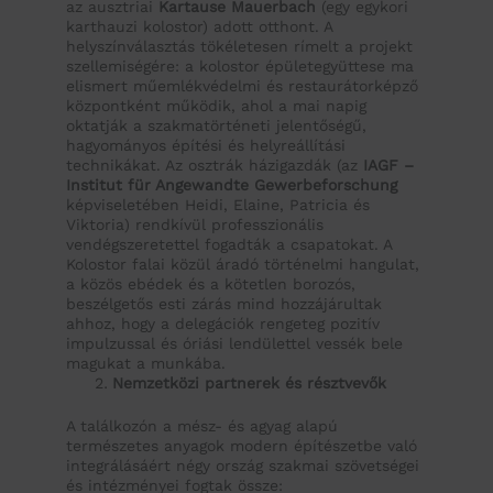
az ausztriai
Kartause Mauerbach
(egy egykori
karthauzi kolostor) adott otthont. A
helyszínválasztás tökéletesen rímelt a projekt
szellemiségére: a kolostor épületegyüttese ma
elismert műemlékvédelmi és restaurátorképző
központként működik, ahol a mai napig
oktatják a szakmatörténeti jelentőségű,
hagyományos építési és helyreállítási
technikákat. Az osztrák házigazdák (az
IAGF –
Institut für Angewandte Gewerbeforschung
képviseletében Heidi, Elaine, Patricia és
Viktoria) rendkívül professzionális
vendégszeretettel fogadták a csapatokat. A
Kolostor falai közül áradó történelmi hangulat,
a közös ebédek és a kötetlen borozós,
beszélgetős esti zárás mind hozzájárultak
ahhoz, hogy a delegációk rengeteg pozitív
impulzussal és óriási lendülettel vessék bele
magukat a munkába.
Nemzetközi partnerek és résztvevők
A találkozón a mész- és agyag alapú
természetes anyagok modern építészetbe való
integrálásáért négy ország szakmai szövetségei
és intézményei fogtak össze: