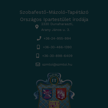
Szobafestő-Mázoló-Tapétázó
Országos Ipartestület irodája
2330 Dunaharaszti,
Arany János u. 3.
+36-24-955-994
+36-30-466-1390
+36-30-898-6409
szmtoi@szmtoi.hu