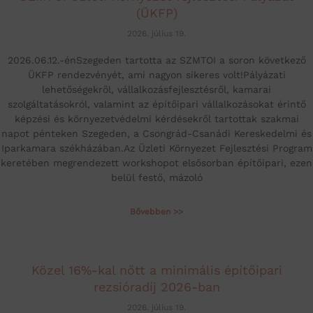
(ÜKFP)
2026. július 19.
2026.06.12.-énSzegeden tartotta az SZMTOI a soron következő
ÜKFP rendezvényét, ami nagyon sikeres volt!Pályázati
lehetőségekről, vállalkozásfejlesztésről, kamarai
szolgáltatásokról, valamint az építőipari vállalkozásokat érintő
képzési és környezetvédelmi kérdésekről tartottak szakmai
napot pénteken Szegeden, a Csongrád-Csanádi Kereskedelmi és
Iparkamara székházában.Az Üzleti Környezet Fejlesztési Program
keretében megrendezett workshopot elsősorban építőipari, ezen
belül festő, mázoló
Bővebben >>
Közel 16%-kal nőtt a minimális építőipari
rezsióradíj 2026-ban
2026. július 19.