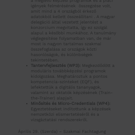
a meglévő képzési programok és a piaci
igények felmérésének összegzése volt,
amit mind a 4 országból érkező
adatokból kellett összeállítani . A magyar
delegáció által vezetett jelentést a
konzorcium megvitatta, így ez szolgál
alapul a későbbi munkához. A tanulmány
véglegesítése folyamatban van, de már
most is nagyon tartalmas szakmai
összefoglalása az országok közti
hasonlóságok, és különbségek
tekintetében.
Tantervfejlesztés (WP3):
Megkezdődött a
moduláris továbbképzési programok
kidolgozása. Meghatároztuk a pontos
kompetencia-szinteket (EQF), és
lefektettük a digitális tananyagok,
valamint az oktatók képzésének (Train-
the-Trainer) alapjait.
Minősítés és Micro-Credentials (WP4):
Egyeztetéseket indítottunk a képzések
nemzetközi elismertetéséről és a
vizsgáztatási rendszerekről.
Április 29. (Szerda) – Szakmai Fachtagung