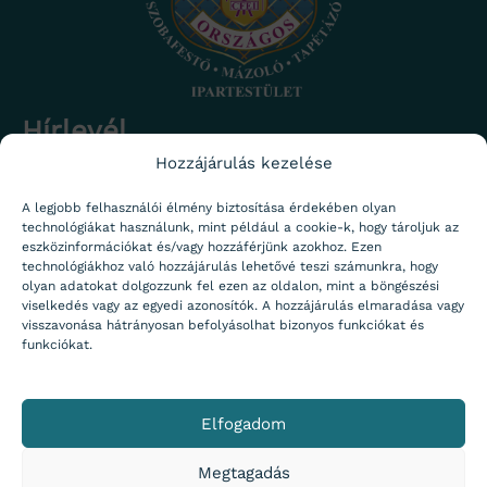
Hírlevél
Hozzájárulás kezelése
Iratkozz fel a nem zavaróan gyakran de rendszeresen
megjelenő hírlevelünkre, hogy értesülj a legfrissebb hírekről.
Név
A legjobb felhasználói élmény biztosítása érdekében olyan
technológiákat használunk, mint például a cookie-k, hogy tároljuk az
eszközinformációkat és/vagy hozzáférjünk azokhoz. Ezen
technológiákhoz való hozzájárulás lehetővé teszi számunkra, hogy
Email
olyan adatokat dolgozzunk fel ezen az oldalon, mint a böngészési
viselkedés vagy az egyedi azonosítók. A hozzájárulás elmaradása vagy
visszavonása hátrányosan befolyásolhat bizonyos funkciókat és
Adatvédelem
Adataim kezeléséhez hozzájárulok.
Adatvédelmi
funkciókat.
tájékoztató
Küldés
Elfogadom
Megtagadás