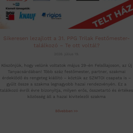
Sikeresen lezajlott a 31. PPG Trilak Festőmester-
találkozó – Te ott voltál?
2026. július 19.
Köszönjük, hogy velünk voltatok május 29-én Felsőlajoson, az Új
Tanyacsárdában! Több száz festőmester, partner, szakmai
érdeklődő és rengeteg kiállító – köztük az SZMTOI csapata is –
gyűlt össze a szakma legnagyobb hazai rendezvényén. Ez a
találkozó évről évre bizonyítja, milyen erős, összetartó és értékes
közösség áll a hazai kivitelezői szakma
Bővebben >>