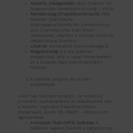
Ausztria (Házigazdák):
IAGF (Institut für
Angewandte Gewerbeforschung) / WKOE
Németország (Projektkoordináció):
SBG
Dresden (Sächsische
Bildungsgesellschaft für Umweltschutz
und Chemieberufe) Sven Ebert
vezetésével, valamint a drezdai Festőcéh
(Malerinnung Dresden)
Litvánia:
Nemzetközi partnerdelegáció
Magyarország:
A 4 fős szakmai
delegációnk, akik a hazai felmérésekért
és a kutatási fázis koordinációjáért
feleltek.
A szakmai program és az elért
eredmények
A két nap feszített tempójú, de rendkívül
produktív workshopokkal és előadásokkal telt
a kolostor impozáns Császártermében
(Kaisersaal). Április 28. (Kedd) – Konzorciumi
egyeztetések
A kutatási fázis (WP2) lezárása:
A
találkozó legelső, kiemelt programpontja