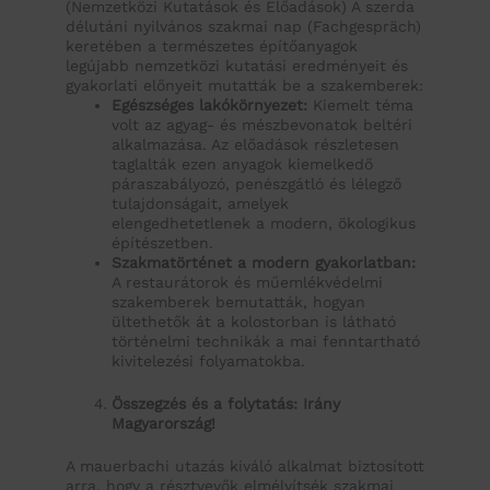
(Nemzetközi Kutatások és Előadások) A szerda
délutáni nyilvános szakmai nap (Fachgespräch)
keretében a természetes építőanyagok
legújabb nemzetközi kutatási eredményeit és
gyakorlati előnyeit mutatták be a szakemberek:
Egészséges lakókörnyezet:
Kiemelt téma
volt az agyag- és mészbevonatok beltéri
alkalmazása. Az előadások részletesen
taglalták ezen anyagok kiemelkedő
páraszabályozó, penészgátló és lélegző
tulajdonságait, amelyek
elengedhetetlenek a modern, ökologikus
építészetben.
Szakmatörténet a modern gyakorlatban:
A restaurátorok és műemlékvédelmi
szakemberek bemutatták, hogyan
ültethetők át a kolostorban is látható
történelmi technikák a mai fenntartható
kivitelezési folyamatokba.
Összegzés és a folytatás: Irány
Magyarország!
A mauerbachi utazás kiváló alkalmat biztosított
arra, hogy a résztvevők elmélyítsék szakmai