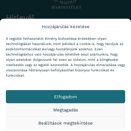
Hírlevél
Hozzájárulás kezelése
Iratkozz fel a nem zavaróan gyakran de rendszeresen
megjelenő hírlevelünkre, hogy értesülj a legfrissebb hírekről.
Név
A legjobb felhasználói élmény biztosítása érdekében olyan
technológiákat használunk, mint például a cookie-k, hogy tároljuk az
eszközinformációkat és/vagy hozzáférjünk azokhoz. Ezen
technológiákhoz való hozzájárulás lehetővé teszi számunkra, hogy
Email
olyan adatokat dolgozzunk fel ezen az oldalon, mint a böngészési
viselkedés vagy az egyedi azonosítók. A hozzájárulás elmaradása vagy
visszavonása hátrányosan befolyásolhat bizonyos funkciókat és
Adatvédelem
Adataim kezeléséhez hozzájárulok.
Adatvédelmi
funkciókat.
tájékoztató
Küldés
Elfogadom
Megtagadás
© SzMTOI Minden jog fenntartva 2026
Beállítások megtekintése
Jelentkezés tagnak
Facebook