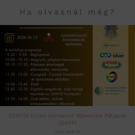
Ha olvasnál még?
SZMTOI Üzleti Környezet fejlesztési Pályázat
(ÜKFP)
2026. július 19.