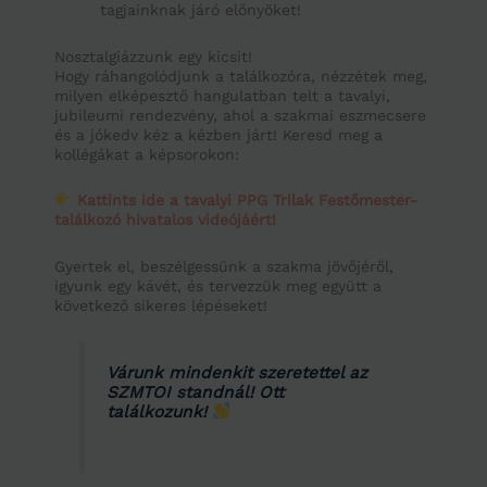
tagjainknak járó előnyöket!
Nosztalgiázzunk egy kicsit!
Hogy ráhangolódjunk a találkozóra, nézzétek meg,
milyen elképesztő hangulatban telt a tavalyi,
jubileumi rendezvény, ahol a szakmai eszmecsere
és a jókedv kéz a kézben járt! Keresd meg a
kollégákat a képsorokon:
Kattints ide a tavalyi PPG Trilak Festőmester-
találkozó hivatalos videójáért!
Gyertek el, beszélgessünk a szakma jövőjéről,
igyunk egy kávét, és tervezzük meg együtt a
következő sikeres lépéseket!
Várunk mindenkit szeretettel az
SZMTOI standnál! Ott
találkozunk!