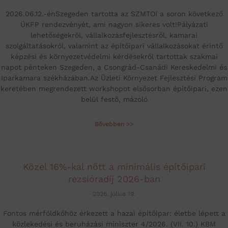
2026.06.12.-énSzegeden tartotta az SZMTOI a soron következő
ÜKFP rendezvényét, ami nagyon sikeres volt!Pályázati
lehetőségekről, vállalkozásfejlesztésről, kamarai
szolgáltatásokról, valamint az építőipari vállalkozásokat érintő
képzési és környezetvédelmi kérdésekről tartottak szakmai
napot pénteken Szegeden, a Csongrád-Csanádi Kereskedelmi és
Iparkamara székházában.Az Üzleti Környezet Fejlesztési Program
keretében megrendezett workshopot elsősorban építőipari, ezen
belül festő, mázoló
Bővebben >>
Közel 16%-kal nőtt a minimális építőipari
rezsióradíj 2026-ban
2026. július 19.
Fontos mérföldkőhöz érkezett a hazai építőipar: életbe lépett a
közlekedési és beruházási miniszter 4/2026. (VII. 10.) KBM