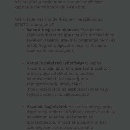
bázist, ahol a szakemberek valódi segítséget
kapnak a mindennapi kihívásokhoz.
Miért érdemes mindenképpen megállnod az
SZMTOI standjánál?
Ismerd meg a munkánkat:
Első kézből
tájékozódhatsz az Ipartestület érdekvédelmi
tevékenységéről, szakmai programjainkról és
arról, hogyan dolgozunk nap mint nap a
szakma elismertségéért.
Aktuális pályázati lehetőségek:
Képbe
hozunk a legújabb, kifejezetten a szektort
érintő pályázatokkal és fejlesztési
lehetőségekkel. Ne maradj le a
támogatásokról, amelyekkel
modernizálhatod az eszközparkodat vagy
fejlesztheted a vállalkozásodat!
Azonnali tagfelvétel:
Ha szeretnél egy erős,
összetartó szakmai közösség részévé válni, a
helyszínen akár be is léphetsz az
Ipartestületbe. Intézd el a papírmunkát
személyesen, és élvezd azonnal a