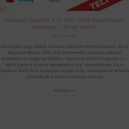
Sikeresen lezajlott a 31. PPG Trilak Festőmester-
találkozó – Te ott voltál?
2026. július 19.
Köszönjük, hogy velünk voltatok május 29-én Felsőlajoson, az Új
Tanyacsárdában! Több száz festőmester, partner, szakmai
érdeklődő és rengeteg kiállító – köztük az SZMTOI csapata is –
gyűlt össze a szakma legnagyobb hazai rendezvényén. Ez a
találkozó évről évre bizonyítja, milyen erős, összetartó és értékes
közösség áll a hazai kivitelezői szakma
Bővebben >>