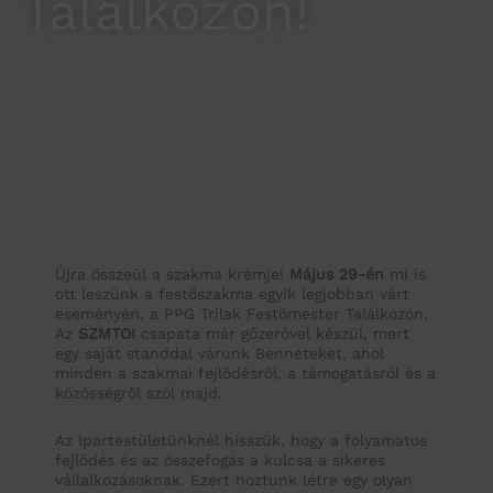
Találkozón!
Újra összeül a szakma krémje!
Május 29-én
mi is
ott leszünk a festőszakma egyik legjobban várt
eseményén, a PPG Trilak Festőmester Találkozón.
Az
SZMTOI
csapata már gőzerővel készül, mert
egy saját standdal várunk Benneteket, ahol
minden a szakmai fejlődésről, a támogatásról és a
közösségről szól majd.
Az Ipartestületünknél hisszük, hogy a folyamatos
fejlődés és az összefogás a kulcsa a sikeres
vállalkozásoknak. Ezért hoztunk létre egy olyan